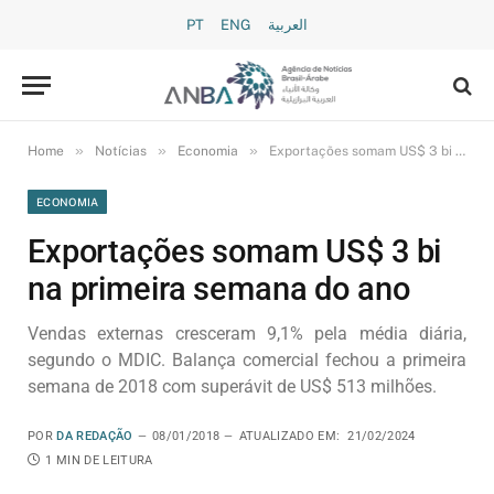
PT
ENG
العربية
»
»
»
Home
Notícias
Economia
Exportações somam US$ 3 bi na primeira semana do ano
ECONOMIA
Exportações somam US$ 3 bi
na primeira semana do ano
Vendas externas cresceram 9,1% pela média diária,
segundo o MDIC. Balança comercial fechou a primeira
semana de 2018 com superávit de US$ 513 milhões.
POR
DA REDAÇÃO
08/01/2018
ATUALIZADO EM:
21/02/2024
1 MIN DE LEITURA