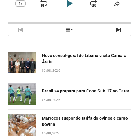
1
X
SKIP
PLAY
JUMP
CHANGE
COMPA
PLAYBACK
ESSE
BACKWARD
PAUSE
FORWARD
RATE
EPISÓ
PREVIOUS
SHOW
NEXT
EPISODE
EPISODES
EPISO
LIST
Novo cônsul-geral do Líbano visita Câmara
Árabe
06/08/2026
Brasil se prepara para Copa Sub-17 no Catar
06/08/2026
Marrocos suspende tarifa de ovinos e carne
bovina
06/08/2026