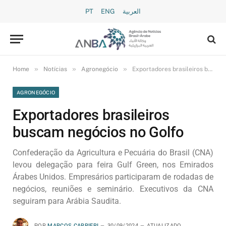
PT
ENG
العربية
»
»
»
Home
Notícias
Agronegócio
Exportadores brasileiros buscam negócios no Golfo
AGRONEGÓCIO
Exportadores brasileiros
buscam negócios no Golfo
Confederação da Agricultura e Pecuária do Brasil (CNA)
levou delegação para feira Gulf Green, nos Emirados
Árabes Unidos. Empresários participaram de rodadas de
negócios, reuniões e seminário. Executivos da CNA
seguiram para Arábia Saudita.
POR
MARCOS CARRIERI
30/09/2024
ATUALIZADO