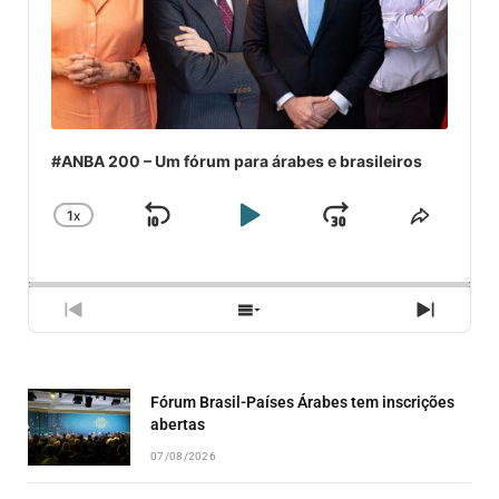
#ANBA 200 – Um fórum para árabes e brasileiros
1
X
SKIP
PLAY
JUMP
CHANGE
COMPA
PLAYBACK
ESSE
BACKWARD
PAUSE
FORWARD
RATE
EPISÓ
PREVIOUS
SHOW
NEXT
EPISODE
EPISODES
EPISO
LIST
Fórum Brasil-Países Árabes tem inscrições
abertas
07/08/2026