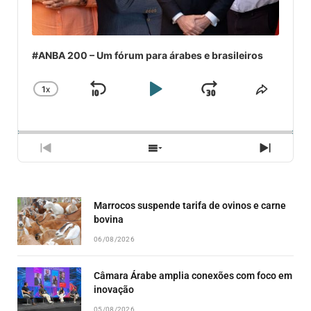
#ANBA 200 – Um fórum para árabes e brasileiros
1
X
SKIP
PLAY
JUMP
CHANGE
COMPA
PLAYBACK
ESSE
BACKWARD
PAUSE
FORWARD
RATE
EPISÓ
PREVIOUS
SHOW
NEXT
EPISODE
EPISODES
EPISO
LIST
Marrocos suspende tarifa de ovinos e carne
bovina
06/08/2026
Câmara Árabe amplia conexões com foco em
inovação
05/08/2026