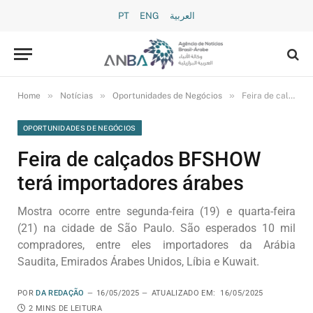
PT
ENG
العربية
»
»
»
Home
Notícias
Oportunidades de Negócios
Feira de calçados BFSHOW terá importadores árabes
OPORTUNIDADES DE NEGÓCIOS
Feira de calçados BFSHOW
terá importadores árabes
Mostra ocorre entre segunda-feira (19) e quarta-feira
(21) na cidade de São Paulo. São esperados 10 mil
compradores, entre eles importadores da Arábia
Saudita, Emirados Árabes Unidos, Líbia e Kuwait.
POR
DA REDAÇÃO
16/05/2025
ATUALIZADO EM:
16/05/2025
2 MINS DE LEITURA