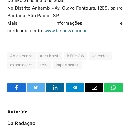
De 19 a 21 de maio de 2025
No Distrito Anhembi – Av. Olavo Fontoura, 1209, bairro
Santana, São Paulo – SP
Mais informações e
credenciamento:
www.bfshow.com.br
Abicalçados
apexbrasil
BFSHOW
Calçados
exportações
feira
importações
Facebook
Twitter
LinkedIn
Telegram
Email
WhatsA
Da Redação