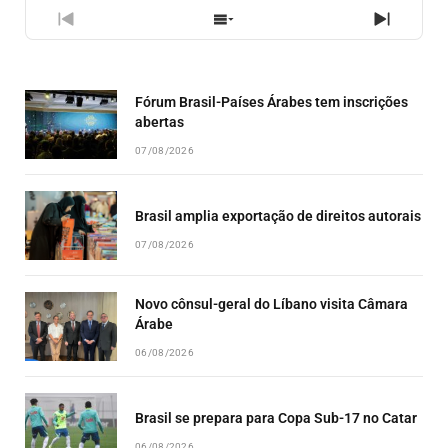
PREVIOUS
SHOW
NEXT
EPISODE
EPISODES
EPISO
LIST
Fórum Brasil-Países Árabes tem inscrições
abertas
07/08/2026
Brasil amplia exportação de direitos autorais
07/08/2026
Novo cônsul-geral do Líbano visita Câmara
Árabe
06/08/2026
Brasil se prepara para Copa Sub-17 no Catar
06/08/2026