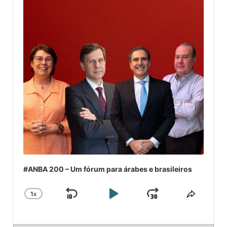
#ANBA 200 – Um fórum para árabes e brasileiros
1
X
SKIP
PLAY
JUMP
CHANGE
COMPA
PLAYBACK
ESSE
BACKWARD
PAUSE
FORWARD
RATE
EPISÓ