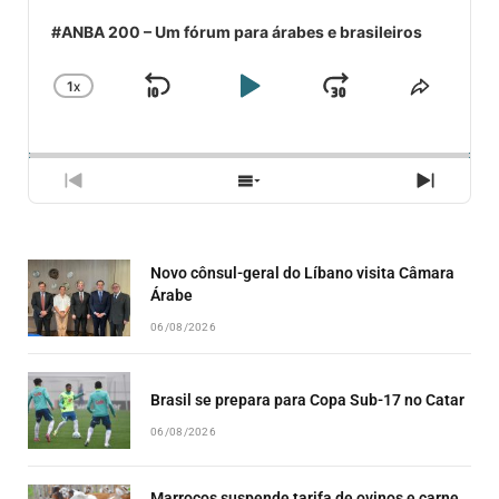
#ANBA 200 – Um fórum para árabes e brasileiros
1
X
SKIP
PLAY
JUMP
CHANGE
COMPA
PLAYBACK
ESSE
BACKWARD
PAUSE
FORWARD
RATE
EPISÓ
PREVIOUS
SHOW
NEXT
EPISODE
EPISODES
EPISO
LIST
Novo cônsul-geral do Líbano visita Câmara
Árabe
06/08/2026
Brasil se prepara para Copa Sub-17 no Catar
06/08/2026
Marrocos suspende tarifa de ovinos e carne