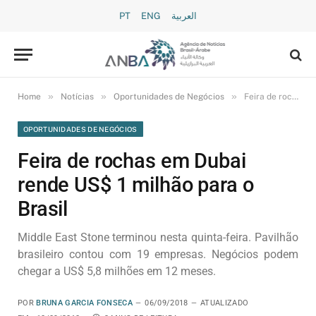
PT
ENG
العربية
»
»
»
Home
Notícias
Oportunidades de Negócios
Feira de rochas em Dubai rende US$ 1 milhão para o Brasil
OPORTUNIDADES DE NEGÓCIOS
Feira de rochas em Dubai
rende US$ 1 milhão para o
Brasil
Middle East Stone terminou nesta quinta-feira. Pavilhão
brasileiro contou com 19 empresas. Negócios podem
chegar a US$ 5,8 milhões em 12 meses.
POR
BRUNA GARCIA FONSECA
06/09/2018
ATUALIZADO