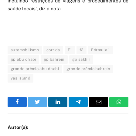
incluindo restrições de viagens e procedimentos de
saúde locais”, diz a nota.
automobilismo
corrida
F1
f2
Fórmula 1
gp abu dhabi
gp bahrein
gp sakhir
grande prêmio abu dhabi
grande prêmio bahrein
yas island
Facebook
Twitter
LinkedIn
Telegram
Email
WhatsA