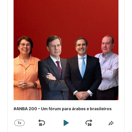
#ANBA 200 – Um fórum para árabes e brasileiros
1
X
SKIP
PLAY
JUMP
CHANGE
COMPA
PLAYBACK
ESSE