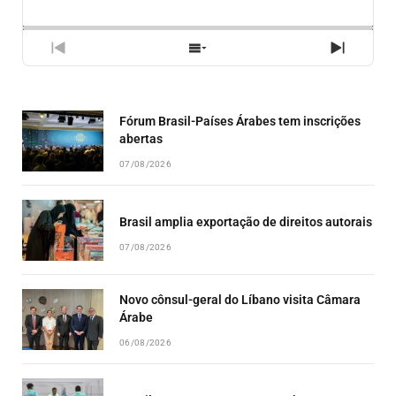
BACKWARD
PAUSE
FORWARD
RATE
EPISÓ
PREVIOUS
SHOW
NEXT
EPISODE
EPISODES
EPISO
LIST
Fórum Brasil-Países Árabes tem inscrições
abertas
07/08/2026
Brasil amplia exportação de direitos autorais
07/08/2026
Novo cônsul-geral do Líbano visita Câmara
Árabe
06/08/2026