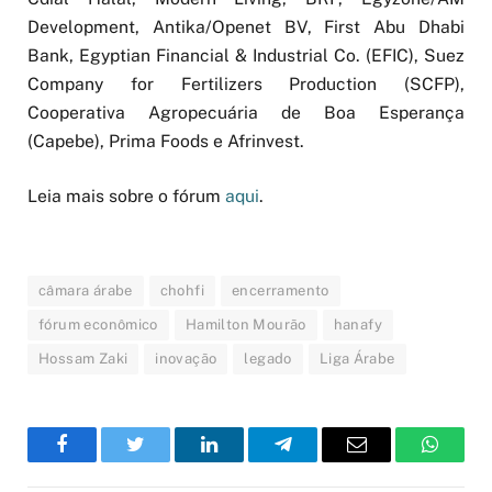
Development, Antika/Openet BV, First Abu Dhabi
Bank, Egyptian Financial & Industrial Co. (EFIC), Suez
Company for Fertilizers Production (SCFP),
Cooperativa Agropecuária de Boa Esperança
(Capebe), Prima Foods e Afrinvest.
Leia mais sobre o fórum
aqui
.
câmara árabe
chohfi
encerramento
fórum econômico
Hamilton Mourão
hanafy
Hossam Zaki
inovação
legado
Liga Árabe
Facebook
Twitter
LinkedIn
Telegram
Email
WhatsA