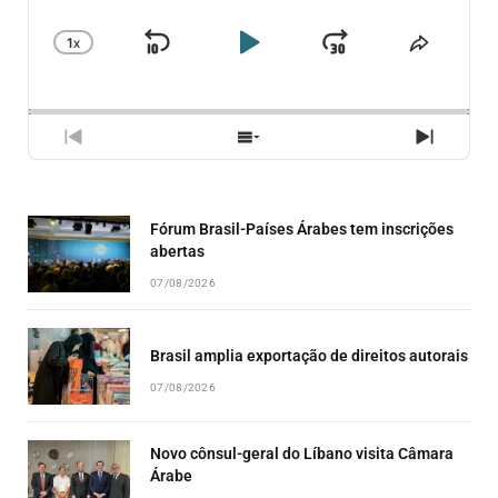
1
X
SKIP
PLAY
JUMP
CHANGE
COMPA
PLAYBACK
ESSE
BACKWARD
PAUSE
FORWARD
RATE
EPISÓ
PREVIOUS
SHOW
NEXT
EPISODE
EPISODES
EPISO
LIST
Fórum Brasil-Países Árabes tem inscrições
abertas
07/08/2026
Brasil amplia exportação de direitos autorais
07/08/2026
Novo cônsul-geral do Líbano visita Câmara
Árabe