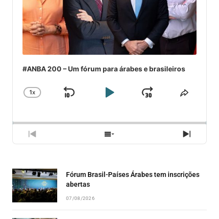
#ANBA 200 – Um fórum para árabes e brasileiros
1
X
SKIP
PLAY
JUMP
CHANGE
COMPA
PLAYBACK
ESSE
BACKWARD
PAUSE
FORWARD
RATE
EPISÓ
PREVIOUS
SHOW
NEXT
EPISODE
EPISODES
EPISO
LIST
Fórum Brasil-Países Árabes tem inscrições
abertas
07/08/2026