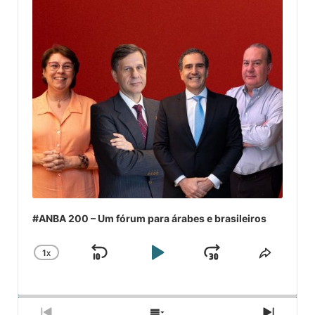
#ANBA 200 – Um fórum para árabes e brasileiros
1
X
SKIP
PLAY
JUMP
CHANGE
COMPA
PLAYBACK
ESSE
BACKWARD
PAUSE
FORWARD
RATE
EPISÓ