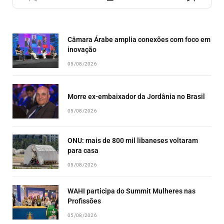
PREVIOUS
SHOW
NEXT
EPISODE
EPISODES
EPISO
LIST
Câmara Árabe amplia conexões com foco em
inovação
05/08/2026
Morre ex-embaixador da Jordânia no Brasil
05/08/2026
ONU: mais de 800 mil libaneses voltaram
para casa
05/08/2026
WAHI participa do Summit Mulheres nas
Profissões
05/08/2026