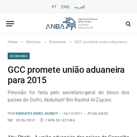
PT
ENG
العربية
»
»
»
Home
Notícias
Economia
GCC promete união aduaneira para 2015
ECONOMIA
GCC promete união aduaneira
para 2015
Previsão foi feita pelo secretário-geral do bloco dos
países do Golfo, Abdullatif Bin Rashid Al-Zayani.
POR
EMIRATES NEWS AGENCY
26/12/2011
ATUALIZADO
EM:
29/06/2019
1 MIN DE LEITURA