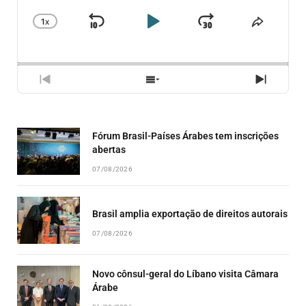
1
X
SKIP
PLAY
JUMP
CHANGE
COMPA
PLAYBACK
ESSE
BACKWARD
PAUSE
FORWARD
RATE
EPISÓ
PREVIOUS
SHOW
NEXT
EPISODE
EPISODES
EPISO
LIST
Fórum Brasil-Países Árabes tem inscrições
abertas
07/08/2026
Brasil amplia exportação de direitos autorais
07/08/2026
Novo cônsul-geral do Líbano visita Câmara
Árabe