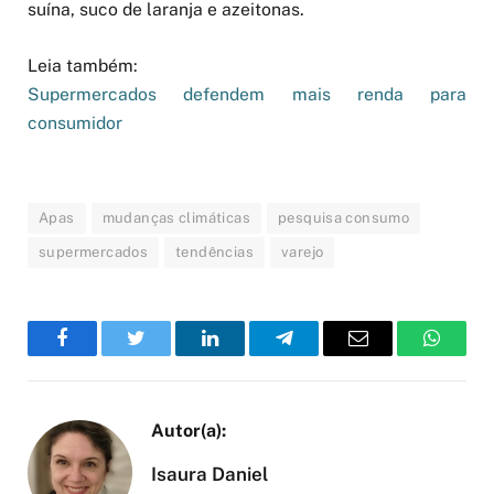
suína, suco de laranja e azeitonas.
Leia também:
Supermercados defendem mais renda para
consumidor
Apas
mudanças climáticas
pesquisa consumo
supermercados
tendências
varejo
Facebook
Twitter
LinkedIn
Telegram
Email
WhatsA
Isaura Daniel