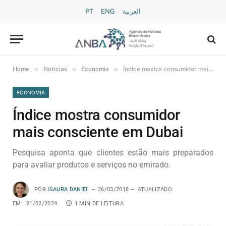
PT
ENG
العربية
»
»
»
Home
Notícias
Economia
Índice mostra consumidor mais consciente em Dubai
ECONOMIA
Índice mostra consumidor
mais consciente em Dubai
Pesquisa aponta que clientes estão mais preparados
para avaliar produtos e serviços no emirado.
POR
ISAURA DANIEL
26/03/2018
ATUALIZADO
EM:
21/02/2024
1 MIN DE LEITURA