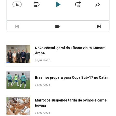
1
X
SKIP
PLAY
JUMP
CHANGE
COMPA
PLAYBACK
ESSE
BACKWARD
PAUSE
FORWARD
RATE
EPISÓ
PREVIOUS
SHOW
NEXT
EPISODE
EPISODES
EPISO
LIST
Novo cônsul-geral do Líbano visita Câmara
Árabe
06/08/2026
Brasil se prepara para Copa Sub-17 no Catar
06/08/2026
Marrocos suspende tarifa de ovinos e carne
bovina
06/08/2026