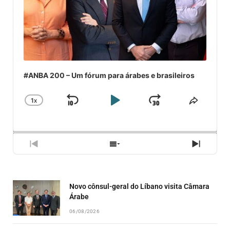
#ANBA 200 – Um fórum para árabes e brasileiros
1
X
SKIP
PLAY
JUMP
CHANGE
COMPA
PLAYBACK
ESSE
BACKWARD
PAUSE
FORWARD
RATE
EPISÓ
PREVIOUS
SHOW
NEXT
EPISODE
EPISODES
EPISO
LIST
Novo cônsul-geral do Líbano visita Câmara
Árabe
06/08/2026