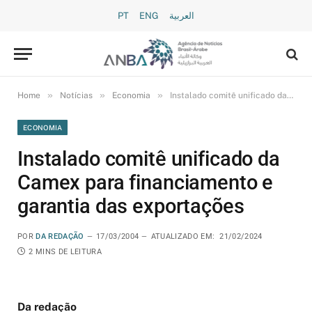
PT
ENG
العربية
»
»
»
Home
Notícias
Economia
Instalado comitê unificado da Camex para financiamento e garantia das exportações
ECONOMIA
Instalado comitê unificado da
Camex para financiamento e
garantia das exportações
POR
DA REDAÇÃO
17/03/2004
ATUALIZADO EM:
21/02/2024
2 MINS DE LEITURA
Da redação