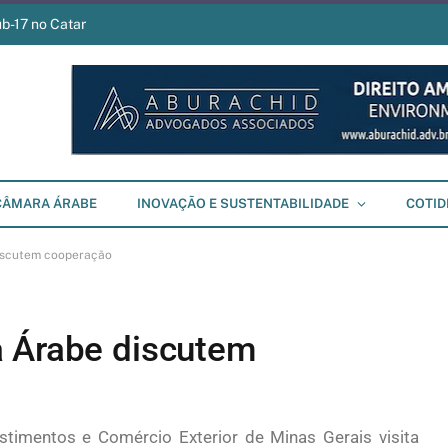
ub-17 no Catar
CÂMARA ÁRABE
INOVAÇÃO E SUSTENTABILIDADE
COTID
discutem cooperação
a Árabe discutem
timentos e Comércio Exterior de Minas Gerais visita