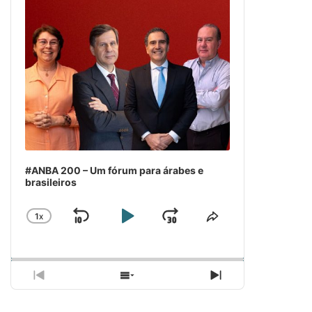
#ANBA 200 – Um fórum para árabes e
brasileiros
1
X
SKIP
PLAY
JUMP
CHANGE
COMPARTILH
PLAYBACK
ESSE
BACKWARD
PAUSE
FORWARD
RATE
EPISÓDIO
PREVIOUS
SHOW
NEXT
EPISODE
EPISODES
EPISODE
LIST