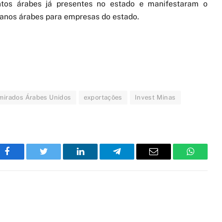
ntos árabes já presentes no estado e manifestaram o
ranos árabes para empresas do estado.
mirados Árabes Unidos
exportações
Invest Minas
Facebook
Twitter
LinkedIn
Telegram
Email
WhatsA