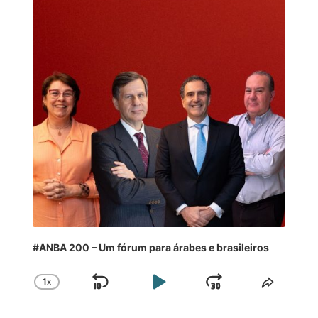
#ANBA 200 – Um fórum para árabes e brasileiros
1
X
SKIP
PLAY
JUMP
CHANGE
COMPA
PLAYBACK
ESSE
BACKWARD
PAUSE
FORWARD
RATE
EPISÓ