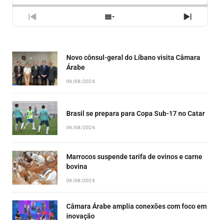
PREVIOUS
SHOW
NEXT
EPISODE
EPISODES
EPISO
LIST
Novo cônsul-geral do Líbano visita Câmara
Árabe
06/08/2026
Brasil se prepara para Copa Sub-17 no Catar
06/08/2026
Marrocos suspende tarifa de ovinos e carne
bovina
06/08/2026
Câmara Árabe amplia conexões com foco em
inovação