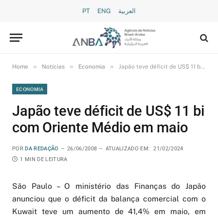
PT
ENG
العربية
»
»
»
Home
Notícias
Economia
Japão teve déficit de US$ 11 bi com Oriente Médio em maio
ECONOMIA
Japão teve déficit de US$ 11 bi
com Oriente Médio em maio
POR
DA REDAÇÃO
26/06/2008
ATUALIZADO EM:
21/02/2024
1 MIN DE LEITURA
São Paulo – O ministério das Finanças do Japão
anunciou que o déficit da balança comercial com o
Kuwait teve um aumento de 41,4% em maio, em