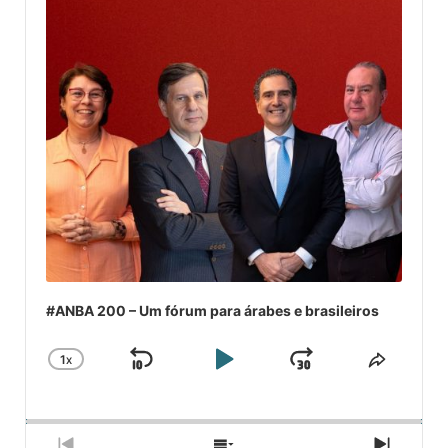
#ANBA 200 – Um fórum para árabes e brasileiros
1
X
SKIP
PLAY
JUMP
CHANGE
COMPA
PLAYBACK
ESSE
BACKWARD
PAUSE
FORWARD
RATE
EPISÓ