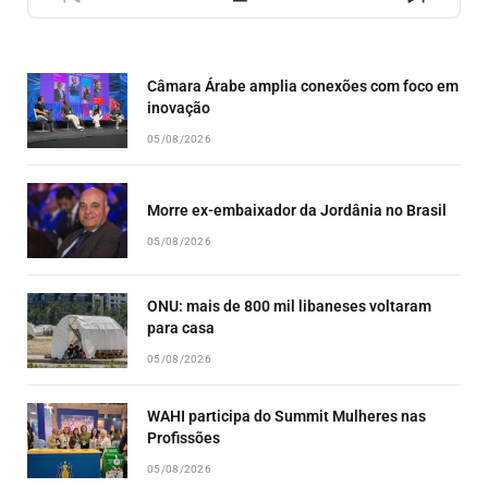
PREVIOUS
SHOW
NEXT
EPISODE
EPISODES
EPISO
LIST
Câmara Árabe amplia conexões com foco em
inovação
05/08/2026
Morre ex-embaixador da Jordânia no Brasil
05/08/2026
ONU: mais de 800 mil libaneses voltaram
para casa
05/08/2026
WAHI participa do Summit Mulheres nas
Profissões
05/08/2026