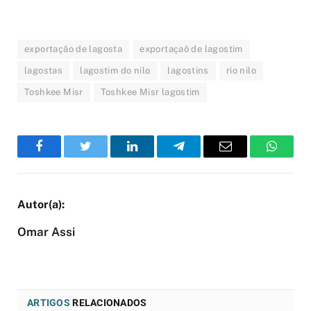
exportação de lagosta
exportaçaõ de lagostim
lagostas
lagostim do nilo
lagostins
rio nilo
Toshkee Misr
Toshkee Misr lagostim
Facebook
Twitter
LinkedIn
Telegram
Email
WhatsA
Omar Assi
ARTIGOS
RELACIONADOS