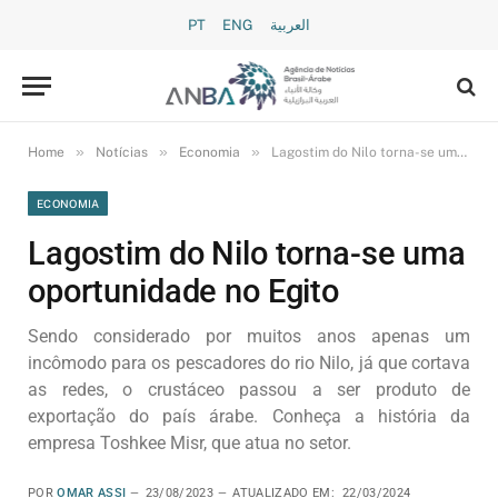
PT
ENG
العربية
»
»
»
Home
Notícias
Economia
Lagostim do Nilo torna-se uma oportunidade no Egito
ECONOMIA
Lagostim do Nilo torna-se uma
oportunidade no Egito
Sendo considerado por muitos anos apenas um
incômodo para os pescadores do rio Nilo, já que cortava
as redes, o crustáceo passou a ser produto de
exportação do país árabe. Conheça a história da
empresa Toshkee Misr, que atua no setor.
POR
OMAR ASSI
23/08/2023
ATUALIZADO EM:
22/03/2024