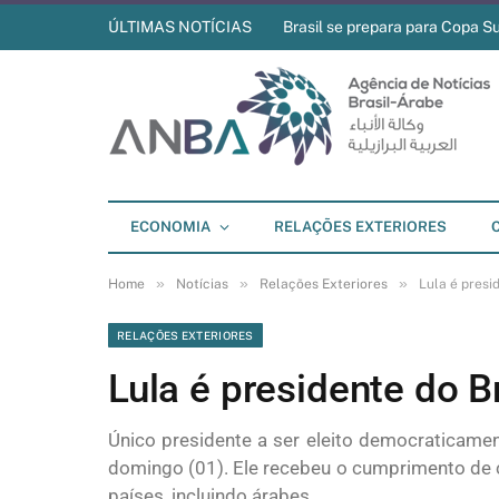
ÚLTIMAS NOTÍCIAS
Brasil se prepara para Copa S
ECONOMIA
RELAÇÕES EXTERIORES
»
»
»
Home
Notícias
Relações Exteriores
Lula é presi
RELAÇÕES EXTERIORES
Lula é presidente do Br
Único presidente a ser eleito democraticamen
domingo (01). Ele recebeu o cumprimento de 
países, incluindo árabes.