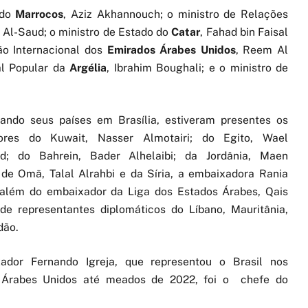
 do
Marrocos
, Aziz Akhannouch; o ministro de Relações
n Al-Saud; o ministro de Estado do
Catar
, Fahad bin Faisal
ão Internacional dos
Emirados Árabes Unidos
, Reem Al
al Popular da
Argélia
, Ibrahim Boughali; e o ministro de
ando seus países em Brasília, estiveram presentes os
ores do Kuwait, Nasser Almotairi; do Egito, Wael
d; do Bahrein, Bader Alhelaibi; da Jordânia, Maen
de Omã, Talal Alrahbi e da Síria, a embaixadora Rania
, além do embaixador da Liga dos Estados Árabes, Qais
 de representantes diplomáticos do Líbano, Mauritânia,
dão.
ador Fernando Igreja, que representou o Brasil nos
 Árabes Unidos até meados de 2022, foi o chefe do