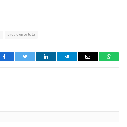
e
presidente lula
Facebook
Twitter
LinkedIn
Telegram
Email
WhatsA