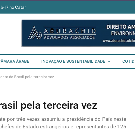
ub-17 no Catar
CÂMARA ÁRABE
INOVAÇÃO E SUSTENTABILIDADE
COTID
dente do Brasil pela terceira vez
asil pela terceira vez
te por três vezes assumiu a presidência do País neste
chefes de Estado estrangeiros e representantes de 125