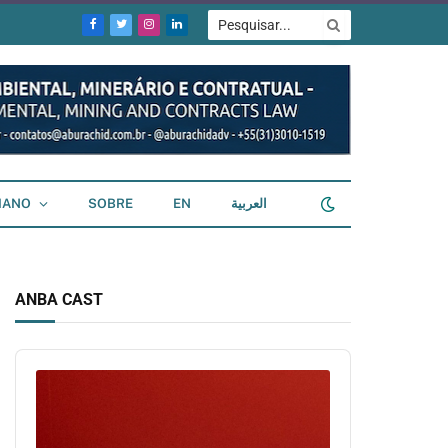
Facebook
Twitter
Instagram
LinkedIn
IANO
SOBRE
EN
العربية
ANBA CAST
Audio
Player