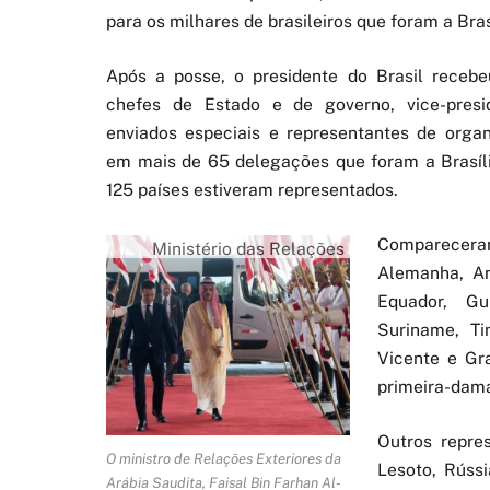
para os milhares de brasileiros que foram a Bras
Após a posse, o presidente do Brasil receb
chefes de Estado e de governo, vice-presid
enviados especiais e representantes de organ
em mais de 65 delegações que foram a Brasíl
125 países estiveram representados.
Comparecera
Ministério das Relações
Alemanha, Ang
Exteriores do Brasil
Equador, Gu
Suriname, Ti
Vicente e Gr
primeira-dam
Outros repre
O ministro de Relações Exteriores da
Lesoto, Rúss
Arábia Saudita, Faisal Bin Farhan Al-