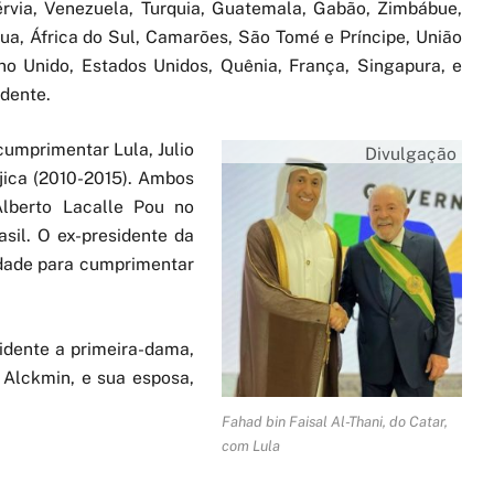
érvia, Venezuela, Turquia, Guatemala, Gabão, Zimbábue,
gua, África do Sul, Camarões, São Tomé e Príncipe, União
no Unido, Estados Unidos, Quênia, França, Singapura, e
dente.
umprimentar Lula, Julio
Divulgação
jica (2010-2015). Ambos
lberto Lacalle Pou no
sil. O ex-presidente da
idade para cumprimentar
idente a primeira-dama,
o Alckmin, e sua esposa,
Fahad bin Faisal Al-Thani, do Catar,
com Lula