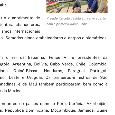
ília.
eu o cumprimento de
Presidente Lula desfila em carro aberto
entes, chanceleres,
com a primeira-dama, Janja
ismos internacionais
ia. Somados ainda embaixadores e corpos diplomáticos,
m o rei da Espanha, Felipe VI, e presidentes da
ola, Argentina, Bolívia, Cabo Verde, Chile, Colômbia,
iana, Guiné-Bissau, Honduras, Paraguai, Portugal,
mor Leste e Uruguai. Os primeiros-ministros de São
anadinas, e de Mali também participaram, bem como a
a do México.
sentantes de países como o Peru, Ucrânia, Azerbaijão,
ia, República Dominicana, Moçambique, Jamaica, Guiné