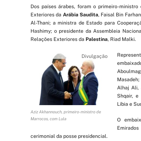
Dos países árabes, foram o primeiro-ministro
Exteriores da
Arábia Saudita
, Faisal Bin Farha
Al-Thani; a ministra de Estado para Cooperaç
Hashimy; o presidente da Assembleia Nacion
Relações Exteriores da
Palestina
, Riad Malki.
Represent
Divulgação
embaixad
Aboulmag
Masadeh; 
Alhaj Ali
Shqair, e
Líbia e Su
Aziz Akhannouch, primeiro-ministro de
Marrocos, com Lula
O embaix
Emirados
cerimonial da posse presidencial.