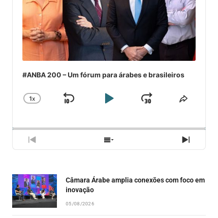
#ANBA 200 – Um fórum para árabes e brasileiros
1
X
SKIP
PLAY
JUMP
CHANGE
COMPA
PLAYBACK
ESSE
BACKWARD
PAUSE
FORWARD
RATE
EPISÓ
PREVIOUS
SHOW
NEXT
EPISODE
EPISODES
EPISO
LIST
Câmara Árabe amplia conexões com foco em
inovação
05/08/2026