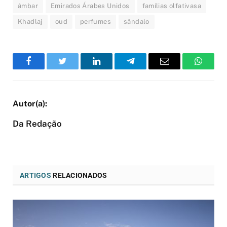
âmbar
Emirados Árabes Unidos
famílias olfativasa
Khadlaj
oud
perfumes
sândalo
Facebook
Twitter
LinkedIn
Telegram
Email
WhatsA
Da Redação
ARTIGOS
RELACIONADOS