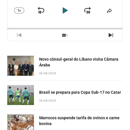
1
X
SKIP
PLAY
JUMP
CHANGE
COMPA
PLAYBACK
ESSE
BACKWARD
PAUSE
FORWARD
RATE
EPISÓ
PREVIOUS
SHOW
NEXT
EPISODE
EPISODES
EPISO
LIST
Novo cônsul-geral do Líbano visita Câmara
Árabe
06/08/2026
Brasil se prepara para Copa Sub-17 no Catar
06/08/2026
Marrocos suspende tarifa de ovinos e carne
bovina