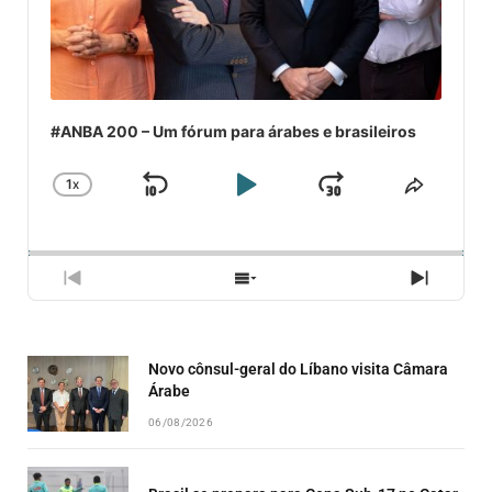
#ANBA 200 – Um fórum para árabes e brasileiros
1
X
SKIP
PLAY
JUMP
CHANGE
COMPA
PLAYBACK
ESSE
BACKWARD
PAUSE
FORWARD
RATE
EPISÓ
PREVIOUS
SHOW
NEXT
EPISODE
EPISODES
EPISO
LIST
Novo cônsul-geral do Líbano visita Câmara
Árabe
06/08/2026