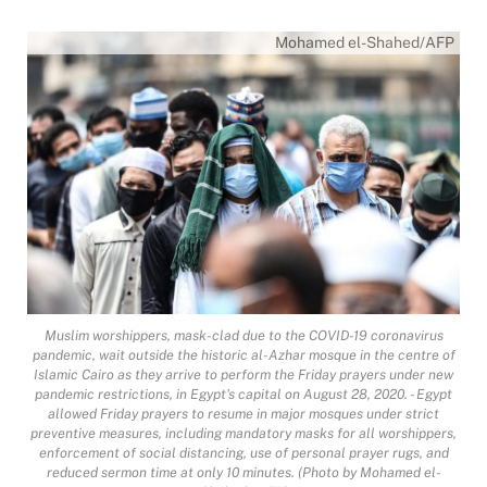
Mohamed el-Shahed/AFP
Muslim worshippers, mask-clad due to the COVID-19 coronavirus
pandemic, wait outside the historic al-Azhar mosque in the centre of
Islamic Cairo as they arrive to perform the Friday prayers under new
pandemic restrictions, in Egypt's capital on August 28, 2020. - Egypt
allowed Friday prayers to resume in major mosques under strict
preventive measures, including mandatory masks for all worshippers,
enforcement of social distancing, use of personal prayer rugs, and
reduced sermon time at only 10 minutes. (Photo by Mohamed el-