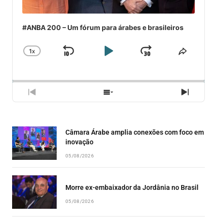
#ANBA 200 – Um fórum para árabes e brasileiros
1
X
SKIP
PLAY
JUMP
CHANGE
COMPA
PLAYBACK
ESSE
BACKWARD
PAUSE
FORWARD
RATE
EPISÓ
PREVIOUS
SHOW
NEXT
EPISODE
EPISODES
EPISO
LIST
Câmara Árabe amplia conexões com foco em
inovação
05/08/2026
Morre ex-embaixador da Jordânia no Brasil
05/08/2026