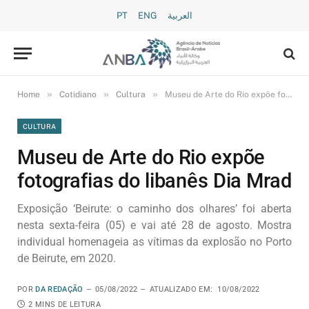
PT
ENG
العربية
»
»
»
Home
Cotidiano
Cultura
Museu de Arte do Rio expõe fotografias do libanês Dia Mrad
CULTURA
Museu de Arte do Rio expõe
fotografias do libanês Dia Mrad
Exposição ‘Beirute: o caminho dos olhares’ foi aberta
nesta sexta-feira (05) e vai até 28 de agosto. Mostra
individual homenageia as vítimas da explosão no Porto
de Beirute, em 2020.
POR
DA REDAÇÃO
05/08/2022
ATUALIZADO EM:
10/08/2022
2 MINS DE LEITURA