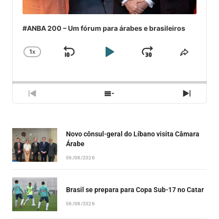
#ANBA 200 – Um fórum para árabes e brasileiros
1
X
SKIP
PLAY
JUMP
CHANGE
COMPA
PLAYBACK
ESSE
BACKWARD
PAUSE
FORWARD
RATE
EPISÓ
PREVIOUS
SHOW
NEXT
EPISODE
EPISODES
EPISO
LIST
Novo cônsul-geral do Líbano visita Câmara
Árabe
06/08/2026
Brasil se prepara para Copa Sub-17 no Catar
06/08/2026