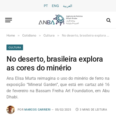
PT
ENG
العربية
»
»
»
Home
Cotidiano
Cultura
No deserto, brasileira explora as cores do minério
CULTURA
No deserto, brasileira explora
as cores do minério
Ana Elisa Murta reimagina o uso do minério de ferro na
exposição “Mineral Garden”, que está em cartaz até 16
de fevereiro na Bassam Freiha Art Foundation, em Abu
Dhabi.
POR
MARCOS CARRIERI
05/02/2025
3 MINS DE LEITURA