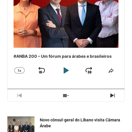
#ANBA 200 – Um fórum para árabes e brasileiros
1
X
SKIP
PLAY
JUMP
CHANGE
COMPA
PLAYBACK
ESSE
BACKWARD
PAUSE
FORWARD
RATE
EPISÓ
PREVIOUS
SHOW
NEXT
EPISODE
EPISODES
EPISO
LIST
Novo cônsul-geral do Líbano visita Câmara
Árabe