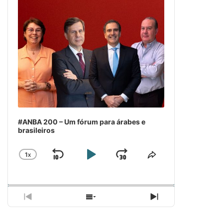
#ANBA 200 – Um fórum para árabes e
brasileiros
1
X
SKIP
PLAY
JUMP
CHANGE
COMPARTILH
PLAYBACK
ESSE
BACKWARD
PAUSE
FORWARD
RATE
EPISÓDIO
PREVIOUS
SHOW
NEXT
EPISODE
EPISODES
EPISODE
LIST