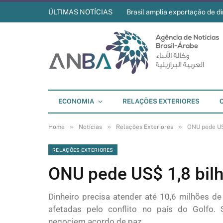
ÚLTIMAS NOTÍCIAS
Brasil amplia exportação de di
ECONOMIA
RELAÇÕES EXTERIORES
»
»
»
Home
Notícias
Relações Exteriores
ONU pede US
RELAÇÕES EXTERIORES
ONU pede US$ 1,8 bilh
Dinheiro precisa atender até 10,6 milhões d
afetadas pelo conflito no país do Golfo. 
negociem acordo de paz.