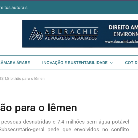
reitos autorais
CÂMARA ÁRABE
INOVAÇÃO E SUSTENTABILIDADE
COTID
$ 1,8 bilhão para o Iêmen
ão para o Iêmen
e pessoas desnutridas e 7,4 milhões sem água potável
Subsecretário-geral pede que envolvidos no conflito