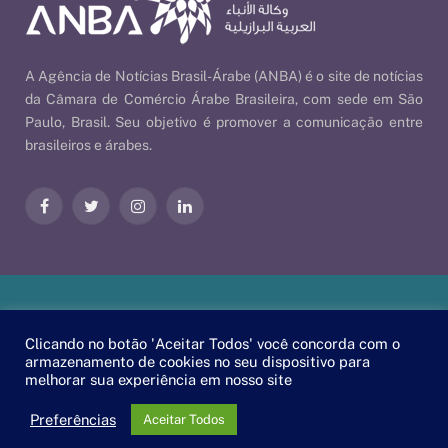
A Agência de Notícias Brasil-Árabe (ANBA) é o site de notícias
da Câmara de Comércio Árabe Brasileira, com sede em São
Paulo, Brasil. Seu objetivo é promover a comunicação entre
brasileiros e árabes.
Facebook
Twitter
Instagram
LinkedIn
Nossas Políticas
| © 2026 ANBA - Agência de Notícias Brasil-
Clicando no botão 'Aceitar Todos' você concorda com o
Árabe | By
EscaEsco
.
armazenamento de cookies no seu dispositivo para
melhorar sua experiência em nosso site
PT
EN
العربية
Preferências
Aceitar Todos