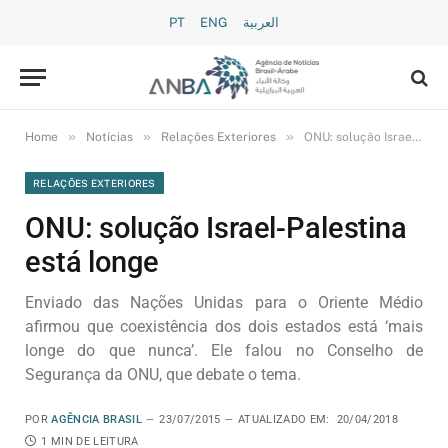
PT
ENG
العربية
»
»
»
Home
Notícias
Relações Exteriores
ONU: solução Israel-Palestina está longe
RELAÇÕES EXTERIORES
ONU: solução Israel-Palestina
está longe
Enviado das Nações Unidas para o Oriente Médio
afirmou que coexistência dos dois estados está ‘mais
longe do que nunca’. Ele falou no Conselho de
Segurança da ONU, que debate o tema.
POR
AGÊNCIA BRASIL
23/07/2015
ATUALIZADO EM:
20/04/2018
1 MIN DE LEITURA