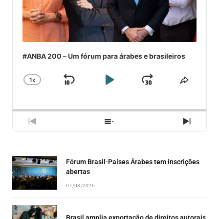
#ANBA 200 – Um fórum para árabes e brasileiros
1
X
SKIP
PLAY
JUMP
CHANGE
COMPA
PLAYBACK
ESSE
BACKWARD
PAUSE
FORWARD
RATE
EPISÓ
PREVIOUS
SHOW
NEXT
EPISODE
EPISODES
EPISO
LIST
Fórum Brasil-Países Árabes tem inscrições
abertas
07/08/2026
Brasil amplia exportação de direitos autorais