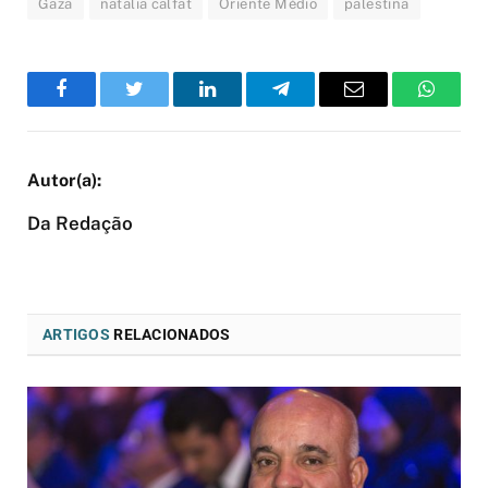
Gaza
natalia calfat
Oriente Médio
palestina
Facebook
Twitter
LinkedIn
Telegram
Email
WhatsA
Da Redação
ARTIGOS
RELACIONADOS