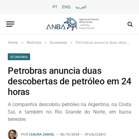
PT
ENG
العربية
»
»
»
Home
Notícias
Economia
Petrobras anuncia duas descobertas de petróleo em 24 horas
ECONOMIA
Petrobras anuncia duas
descobertas de petróleo em 24
horas
A companhia descobriu petróleo na Argentina, na Costa
Sul, e também no Rio Grande do Norte, em bacia
terrestre.
POR
ISAURA DANIEL
06/10/2004
ATUALIZADO