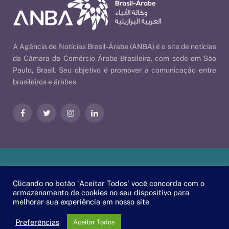
A Agência de Notícias Brasil-Árabe (ANBA) é o site de notícias
da Câmara de Comércio Árabe Brasileira, com sede em São
Paulo, Brasil. Seu objetivo é promover a comunicação entre
brasileiros e árabes.
Facebook
Twitter
Instagram
LinkedIn
Nossas Políticas
| © 2026 ANBA - Agência de Notícias Brasil-
Clicando no botão 'Aceitar Todos' você concorda com o
Árabe | By
EscaEsco
.
armazenamento de cookies no seu dispositivo para
melhorar sua experiência em nosso site
PT
EN
العربية
Preferências
Aceitar Todos