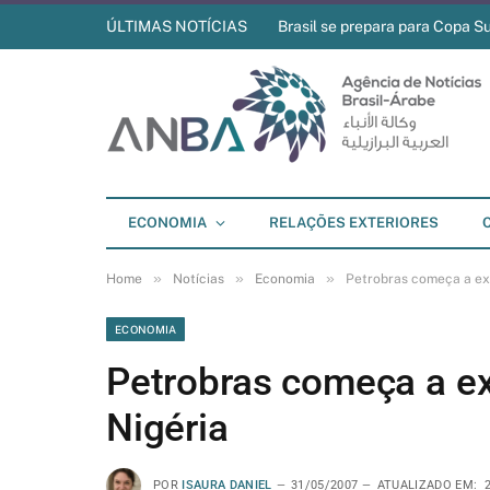
ÚLTIMAS NOTÍCIAS
Brasil se prepara para Copa S
ECONOMIA
RELAÇÕES EXTERIORES
»
»
»
Home
Notícias
Economia
Petrobras começa a exp
ECONOMIA
Petrobras começa a ex
Nigéria
POR
ISAURA DANIEL
31/05/2007
ATUALIZADO EM: