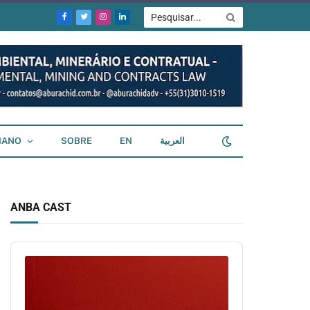
Facebook
Twitter
Instagram
LinkedIn
IANO
SOBRE
EN
العربية
ANBA CAST
Audio
Player