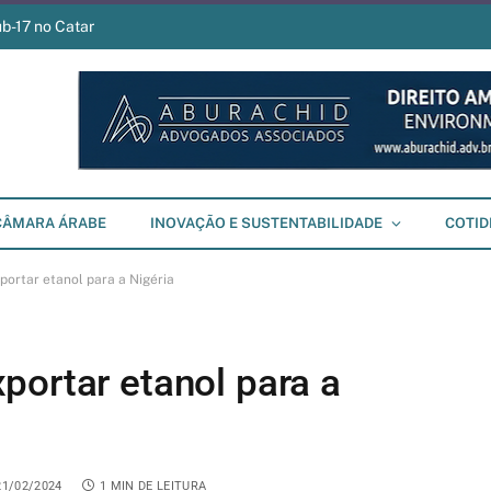
ub-17 no Catar
CÂMARA ÁRABE
INOVAÇÃO E SUSTENTABILIDADE
COTID
ortar etanol para a Nigéria
portar etanol para a
21/02/2024
1 MIN DE LEITURA