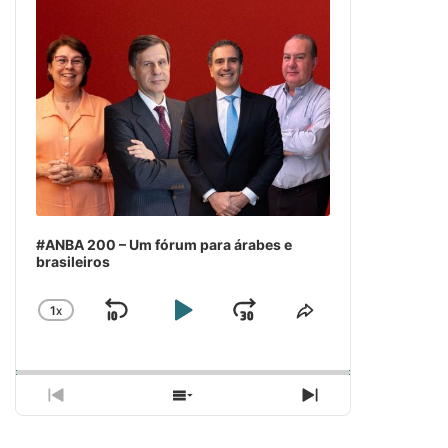
#ANBA 200 – Um fórum para árabes e
brasileiros
1
X
SKIP
PLAY
JUMP
CHANGE
COMPARTILH
PLAYBACK
ESSE
BACKWARD
PAUSE
FORWARD
RATE
EPISÓDIO
PREVIOUS
SHOW
NEXT
EPISODE
EPISODES
EPISODE
LIST