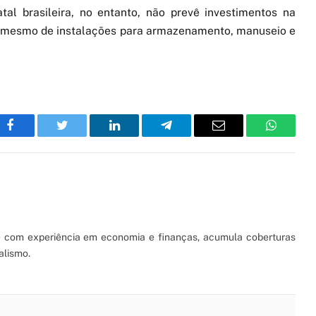
al brasileira, no entanto, não prevê investimentos na
u mesmo de instalações para armazenamento, manuseio e
Facebook
Twitter
LinkedIn
Telegram
Email
WhatsA
S) com experiência em economia e finanças, acumula coberturas
alismo.