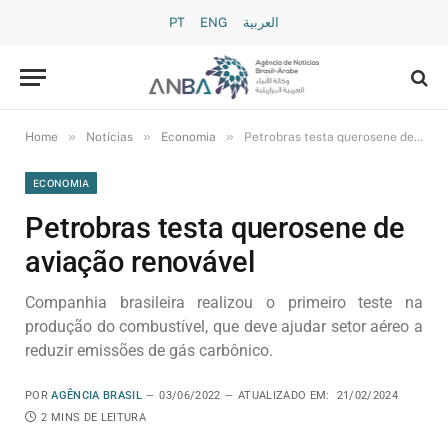
PT
ENG
العربية
»
»
»
Home
Notícias
Economia
Petrobras testa querosene de aviação renovável
ECONOMIA
Petrobras testa querosene de
aviação renovável
Companhia brasileira realizou o primeiro teste na
produção do combustível, que deve ajudar setor aéreo a
reduzir emissões de gás carbônico.
POR
AGÊNCIA BRASIL
03/06/2022
ATUALIZADO EM:
21/02/2024
2 MINS DE LEITURA