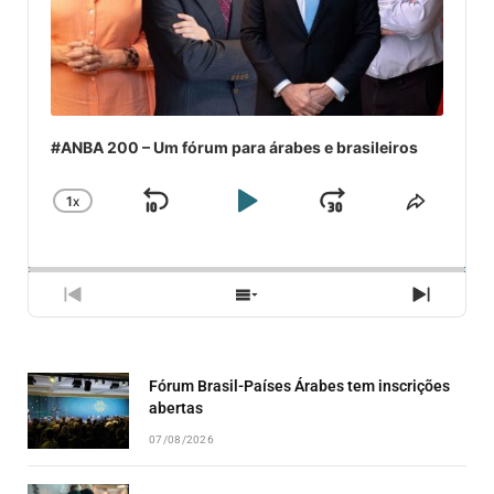
#ANBA 200 – Um fórum para árabes e brasileiros
1
X
SKIP
PLAY
JUMP
CHANGE
COMPA
PLAYBACK
ESSE
BACKWARD
PAUSE
FORWARD
RATE
EPISÓ
PREVIOUS
SHOW
NEXT
EPISODE
EPISODES
EPISO
LIST
Fórum Brasil-Países Árabes tem inscrições
abertas
07/08/2026