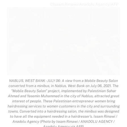
©Issam Rimawi/Anadolu Agency/AFP
NABLUS, WEST BANK - JULY 06: A view from a Mobile Beauty Salon
converted from a minibus, in Nablus, West Bank on July 06, 2021. The
"Mobile Beauty Salon" project, implemented by Palestinian Sahar
Ahmad and Yasemin Muhammad in the city of Nablus, attracted great
interest of people. These Palestinian entrepreneur women bring
hairdressing services to women customers in the city and surrounding
towns. Converted into a hairdressing salon, the minibus was designed
to have all the equipment needed in a hairdresser's. Issam Rimawi /
Anadolu Agency (Photo by Issam Rimawi / ANADOLU AGENCY /
Anadolu Agency via AFP)