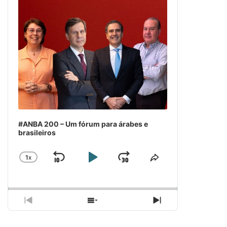
#ANBA 200 – Um fórum para árabes e
brasileiros
1
X
SKIP
PLAY
JUMP
CHANGE
COMPARTILH
PLAYBACK
ESSE
BACKWARD
PAUSE
FORWARD
RATE
EPISÓDIO
PREVIOUS
SHOW
NEXT
EPISODE
EPISODES
EPISODE
LIST