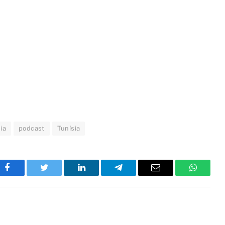
ia
podcast
Tunísia
Facebook
Twitter
LinkedIn
Telegram
Email
WhatsA