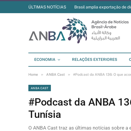
ÚLTIMAS NOTÍCIAS
Brasil amplia exportação de di
ECONOMIA
RELAÇÕES EXTERIORES
»
»
Home
ANBA Cast
#Podcast da ANBA 136: O que acon
ANBA CAST
#Podcast da ANBA 136
Tunísia
O ANBA Cast traz as últimas notícias sobre a 