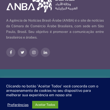
A Agência de Notícias Brasil-Árabe (ANBA) é o site de notícias
da Câmara de Comércio Árabe Brasileira, com sede em São
Paulo, Brasil. Seu objetivo é promover a comunicação entre
brasileiros e árabes.
Facebook
Twitter
Instagram
LinkedIn
Nossas Políticas
| © 2026 ANBA - Agência de Notícias Brasil-
Clicando no botão 'Aceitar Todos' você concorda com o
Árabe | By
EscaEsco
.
armazenamento de cookies no seu dispositivo para
melhorar sua experiência em nosso site
PT
EN
العربية
Preferências
Aceitar Todos