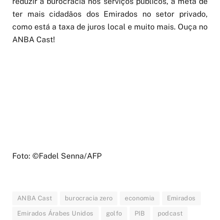
reduzir a burocracia nos serviços públicos, a meta de
ter mais cidadãos dos Emirados no setor privado,
como está a taxa de juros local e muito mais. Ouça no
ANBA Cast!
Foto: ©Fadel Senna/AFP
ANBA Cast
burocracia zero
economia
Emirados
Emirados Árabes Unidos
golfo
PIB
podcast