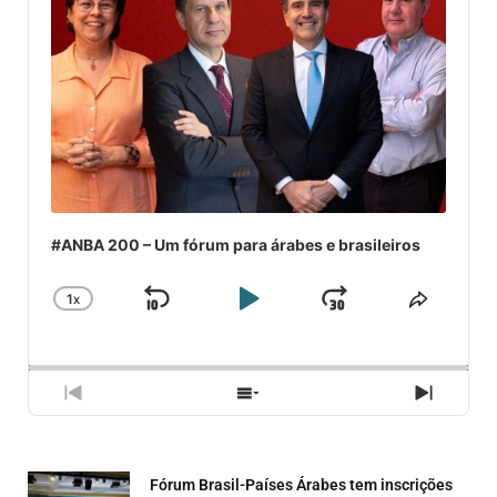
#ANBA 200 – Um fórum para árabes e brasileiros
1
X
SKIP
PLAY
JUMP
CHANGE
COMPA
PLAYBACK
ESSE
BACKWARD
PAUSE
FORWARD
RATE
EPISÓ
PREVIOUS
SHOW
NEXT
EPISODE
EPISODES
EPISO
LIST
Fórum Brasil-Países Árabes tem inscrições