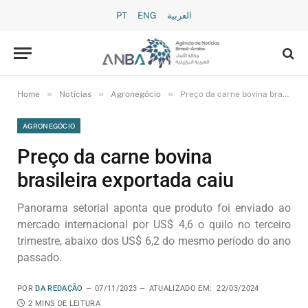
PT
ENG
العربية
»
»
»
Home
Notícias
Agronegócio
Preço da carne bovina brasileira exportada caiu
AGRONEGÓCIO
Preço da carne bovina
brasileira exportada caiu
Panorama setorial aponta que produto foi enviado ao
mercado internacional por US$ 4,6 o quilo no terceiro
trimestre, abaixo dos US$ 6,2 do mesmo período do ano
passado.
POR
DA REDAÇÃO
07/11/2023
ATUALIZADO EM:
22/03/2024
2 MINS DE LEITURA