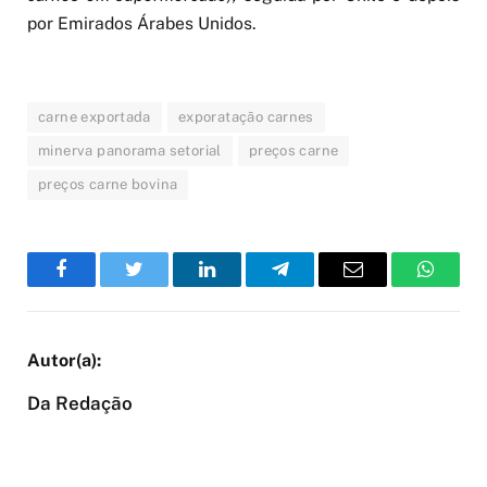
por Emirados Árabes Unidos.
carne exportada
exporatação carnes
minerva panorama setorial
preços carne
preços carne bovina
Facebook
Twitter
LinkedIn
Telegram
Email
WhatsA
Da Redação