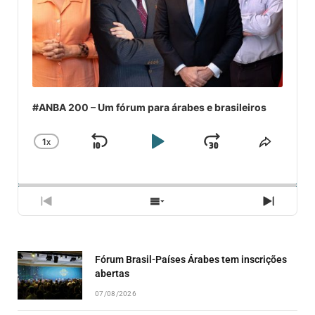
#ANBA 200 – Um fórum para árabes e brasileiros
1
X
SKIP
PLAY
JUMP
CHANGE
COMPA
PLAYBACK
ESSE
BACKWARD
PAUSE
FORWARD
RATE
EPISÓ
PREVIOUS
SHOW
NEXT
EPISODE
EPISODES
EPISO
LIST
Fórum Brasil-Países Árabes tem inscrições
abertas
07/08/2026