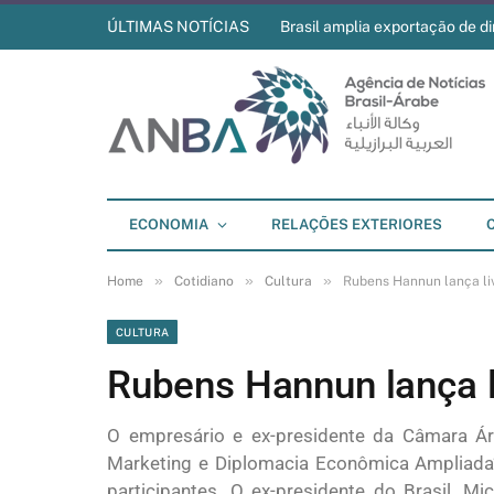
ÚLTIMAS NOTÍCIAS
Brasil amplia exportação de di
ECONOMIA
RELAÇÕES EXTERIORES
»
»
»
Home
Cotidiano
Cultura
Rubens Hannun lança liv
CULTURA
Rubens Hannun lança li
O empresário e ex-presidente da Câmara Ár
Marketing e Diplomacia Econômica Ampliada”
participantes. O ex-presidente do Brasil, Mi