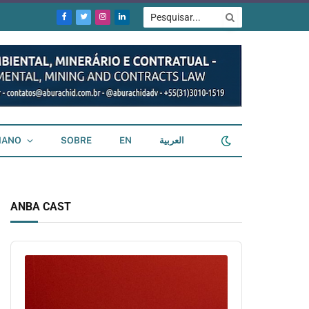
Facebook
Twitter
Instagram
LinkedIn
IANO
SOBRE
EN
العربية
ANBA CAST
Audio
Player