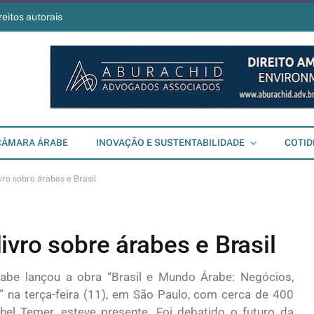
reitos autorais
CÂMARA ÁRABE
INOVAÇÃO E SUSTENTABILIDADE
COTID
ro sobre árabes e Brasil
vro sobre árabes e Brasil
abe lançou a obra “Brasil e Mundo Árabe: Negócios,
 na terça-feira (11), em São Paulo, com cerca de 400
chel Temer, esteve presente. Foi debatido o futuro da