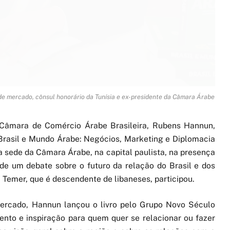
de mercado, cônsul honorário da Tunísia e ex-presidente da Câmara Árabe
 Câmara de Comércio Árabe Brasileira, Rubens Hannun,
o “Brasil e Mundo Árabe: Negócios, Marketing e Diplomacia
sede da Câmara Árabe, na capital paulista, na presença
e um debate sobre o futuro da relação do Brasil e dos
l Temer, que é descendente de libaneses, participou.
mercado, Hannun lançou o livro pelo Grupo Novo Século
nto e inspiração para quem quer se relacionar ou fazer