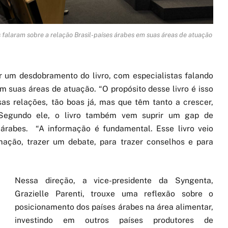
s falaram sobre a relação Brasil-países árabes em suas áreas de atuação
 um desdobramento do livro, com especialistas falando
m suas áreas de atuação. “O propósito desse livro é isso
as relações, tão boas já, mas que têm tanto a crescer,
 Segundo ele, o livro também vem suprir um gap de
 árabes. “A informação é fundamental. Esse livro veio
ação, trazer um debate, para trazer conselhos e para
Nessa direção, a vice-presidente da Syngenta,
Grazielle Parenti, trouxe uma reflexão sobre o
posicionamento dos países árabes na área alimentar,
investindo em outros países produtores de