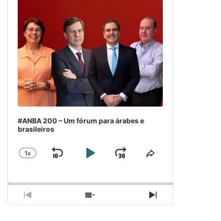
#ANBA 200 – Um fórum para árabes e
brasileiros
1
X
SKIP
PLAY
JUMP
CHANGE
COMPARTILH
PLAYBACK
ESSE
BACKWARD
PAUSE
FORWARD
RATE
EPISÓDIO
PREVIOUS
SHOW
NEXT
EPISODE
EPISODES
EPISODE
LIST