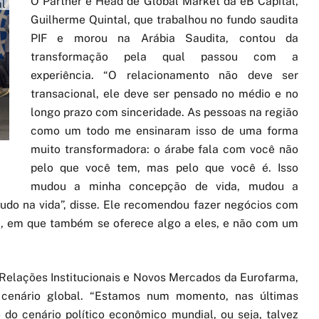
O Partner e Head de Global Market da eB Capital,
al
Guilherme Quintal, que trabalhou no fundo saudita
PIF e morou na Arábia Saudita, contou da
transformação pela qual passou com a
experiência. “O relacionamento não deve ser
transacional, ele deve ser pensado no médio e no
longo prazo com sinceridade. As pessoas na região
como um todo me ensinaram isso de uma forma
muito transformadora: o árabe fala com você não
pelo que você tem, mas pelo que você é. Isso
mudou a minha concepção de vida, mudou a
tudo na vida”, disse. Ele recomendou fazer negócios com
l, em que também se oferece algo a eles, e não com um
 Relações Institucionais e Novos Mercados da Eurofarma,
cenário global. “Estamos num momento, nas últimas
 do cenário político econômico mundial, ou seja, talvez