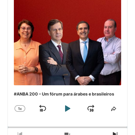
#ANBA 200 – Um fórum para árabes e brasileiros
1
X
SKIP
PLAY
JUMP
CHANGE
COMPA
PLAYBACK
ESSE
BACKWARD
PAUSE
FORWARD
RATE
EPISÓ