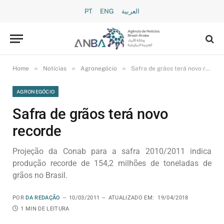
PT
ENG
العربية
»
»
»
Home
Notícias
Agronegócio
Safra de grãos terá novo recorde
AGRONEGÓCIO
Safra de grãos terá novo
recorde
Projeção da Conab para a safra 2010/2011 indica
produção recorde de 154,2 milhões de toneladas de
grãos no Brasil.
POR
DA REDAÇÃO
10/03/2011
ATUALIZADO EM:
19/04/2018
1 MIN DE LEITURA