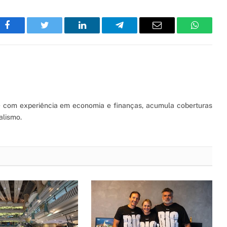
Facebook
Twitter
LinkedIn
Telegram
Email
WhatsA
S) com experiência em economia e finanças, acumula coberturas
alismo.