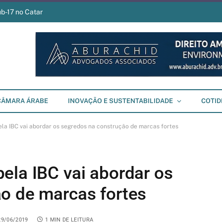
ub-17 no Catar
CÂMARA ÁRABE
INOVAÇÃO E SUSTENTABILIDADE
COTID
la IBC vai abordar os segredos na construção de marcas fortes
ela IBC vai abordar os
o de marcas fortes
29/06/2019
1 MIN DE LEITURA