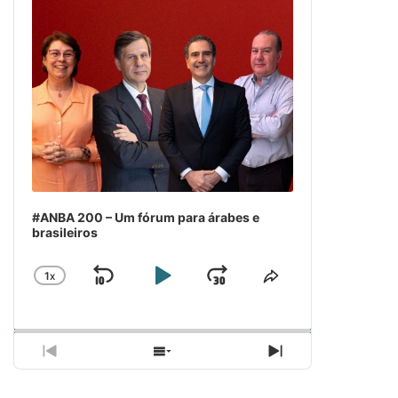
#ANBA 200 – Um fórum para árabes e
brasileiros
1
X
SKIP
PLAY
JUMP
CHANGE
COMPARTILH
PLAYBACK
ESSE
BACKWARD
PAUSE
FORWARD
RATE
EPISÓDIO
PREVIOUS
SHOW
NEXT
EPISODE
EPISODES
EPISODE
LIST