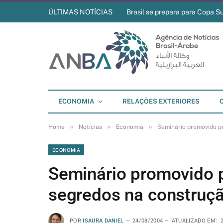
ÚLTIMAS NOTÍCIAS
Brasil se prepara para Copa S
ECONOMIA
RELAÇÕES EXTERIORES
»
»
»
Home
Notícias
Economia
Seminário promovido pe
ECONOMIA
Seminário promovido p
segredos na construçã
POR
ISAURA DANIEL
24/08/2004
ATUALIZADO EM: