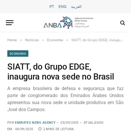
PT
ENG
العربية
»
»
»
Home
Notícias
Economia
SIATT, do Grupo EDGE, inaugura nova sede no Brasil
ECONOMIA
SIATT, do Grupo EDGE,
inaugura nova sede no Brasil
A empresa brasileira de defesa e segurança que faz
parte de conglomerado dos Emirados Árabes Unidos
apresentou sua nova sede e unidade produtiva em São
José dos Campos.
POR
EMIRATES NEWS AGENCY
03/09/2025
ATUALIZADO
EM:
04/09/2025
2 MINS DE LEITURA