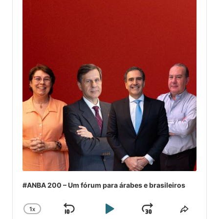
Player
#ANBA 200 – Um fórum para árabes e brasileiros
1
X
SKIP
PLAY
JUMP
CHANGE
COMPA