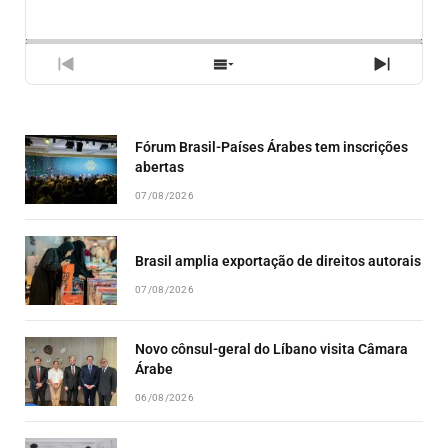
PLAYBACK
ESSE
BACKWARD
PAUSE
FORWARD
RATE
EPISÓ
PREVIOUS
SHOW
NEXT
EPISODE
EPISODES
EPISO
LIST
Fórum Brasil-Países Árabes tem inscrições
abertas
07/08/2026
Brasil amplia exportação de direitos autorais
07/08/2026
Novo cônsul-geral do Líbano visita Câmara
Árabe
06/08/2026