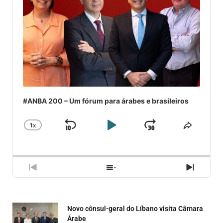
#ANBA 200 – Um fórum para árabes e brasileiros
1
X
SKIP
PLAY
JUMP
CHANGE
COMPA
PLAYBACK
ESSE
BACKWARD
PAUSE
FORWARD
RATE
EPISÓ
PREVIOUS
SHOW
NEXT
EPISODE
EPISODES
EPISO
LIST
Novo cônsul-geral do Líbano visita Câmara
Árabe