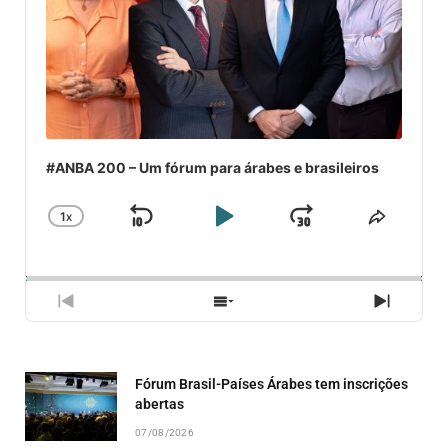
#ANBA 200 – Um fórum para árabes e brasileiros
1
X
SKIP
PLAY
JUMP
CHANGE
COMPA
PLAYBACK
ESSE
BACKWARD
PAUSE
FORWARD
RATE
EPISÓ
PREVIOUS
SHOW
NEXT
EPISODE
EPISODES
EPISO
LIST
Fórum Brasil-Países Árabes tem inscrições
abertas
07/08/2026