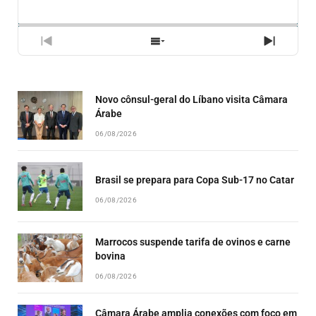
PLAYBACK
ESSE
BACKWARD
PAUSE
FORWARD
RATE
EPISÓ
PREVIOUS
SHOW
NEXT
EPISODE
EPISODES
EPISO
LIST
Novo cônsul-geral do Líbano visita Câmara
Árabe
06/08/2026
Brasil se prepara para Copa Sub-17 no Catar
06/08/2026
Marrocos suspende tarifa de ovinos e carne
bovina
06/08/2026
Câmara Árabe amplia conexões com foco em