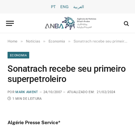
PT
ENG
العربية
»
»
»
Home
Notícias
Economia
Sonatrach recebe seu primeiro superpetroleiro
ECONOMIA
Sonatrach recebe seu primeiro
superpetroleiro
POR
MARK AMENT
24/10/2007
ATUALIZADO EM:
21/02/2024
1 MIN DE LEITURA
Algérie Presse Service*