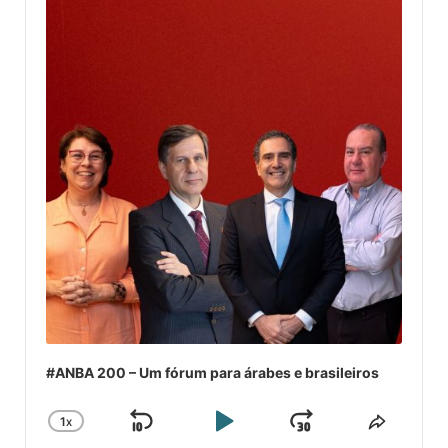
#ANBA 200 – Um fórum para árabes e brasileiros
1
X
SKIP
PLAY
JUMP
CHANGE
COMPA