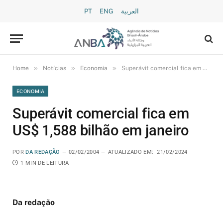
PT
ENG
العربية
»
»
»
Home
Notícias
Economia
Superávit comercial fica em US$ 1,588 bilhão em janeiro
ECONOMIA
Superávit comercial fica em
US$ 1,588 bilhão em janeiro
POR
DA REDAÇÃO
02/02/2004
ATUALIZADO EM:
21/02/2024
1 MIN DE LEITURA
Da redação