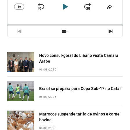
1
X
SKIP
PLAY
JUMP
CHANGE
COMPA
PLAYBACK
ESSE
BACKWARD
PAUSE
FORWARD
RATE
EPISÓ
PREVIOUS
SHOW
NEXT
EPISODE
EPISODES
EPISO
LIST
Novo cônsul-geral do Líbano visita Câmara
Árabe
06/08/2026
Brasil se prepara para Copa Sub-17 no Catar
06/08/2026
Marrocos suspende tarifa de ovinos e carne
bovina
06/08/2026