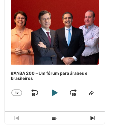
#ANBA 200 – Um fórum para árabes e
brasileiros
1
X
SKIP
PLAY
JUMP
CHANGE
COMPARTILH
PLAYBACK
ESSE
BACKWARD
PAUSE
FORWARD
RATE
EPISÓDIO
PREVIOUS
SHOW
NEXT
EPISODE
EPISODES
EPISODE
LIST