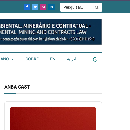
Facebook
Twitter
Instagram
LinkedIn
IANO
SOBRE
EN
العربية
ANBA CAST
Audio
Player