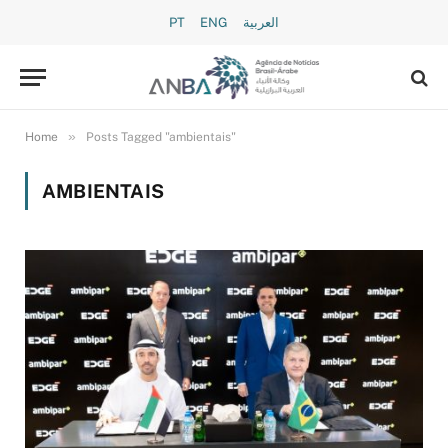
PT
ENG
العربية
»
Home
Posts Tagged "ambientais"
AMBIENTAIS