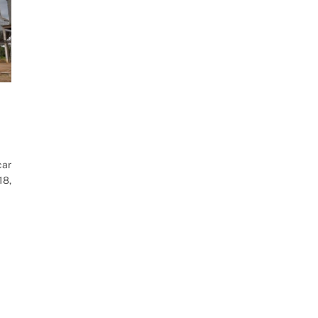
car
18,