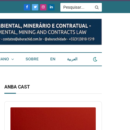
Facebook
Twitter
Instagram
LinkedIn
IANO
SOBRE
EN
العربية
ANBA CAST
Audio
Player