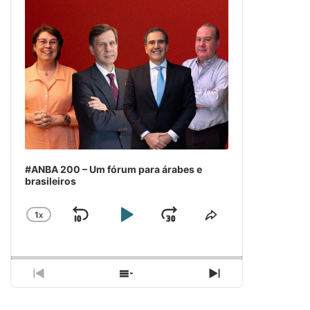
#ANBA 200 – Um fórum para árabes e
brasileiros
1
X
SKIP
PLAY
JUMP
CHANGE
COMPARTILH
PLAYBACK
ESSE
BACKWARD
PAUSE
FORWARD
RATE
EPISÓDIO
PREVIOUS
SHOW
NEXT
EPISODE
EPISODES
EPISODE
LIST