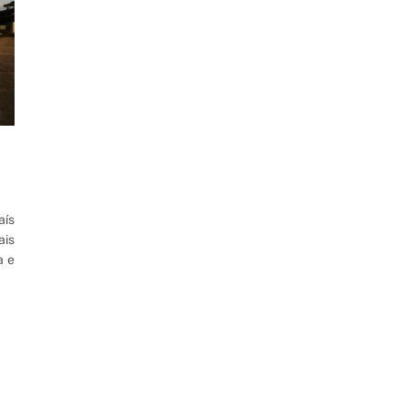
aís
ais
a e