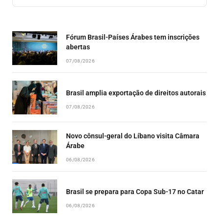
PREVIOUS
SHOW
NEXT
EPISODE
EPISODES
EPISO
LIST
Fórum Brasil-Países Árabes tem inscrições
abertas
07/08/2026
Brasil amplia exportação de direitos autorais
07/08/2026
Novo cônsul-geral do Líbano visita Câmara
Árabe
06/08/2026
Brasil se prepara para Copa Sub-17 no Catar
06/08/2026