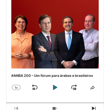
#ANBA 200 – Um fórum para árabes e brasileiros
1
X
SKIP
PLAY
JUMP
CHANGE
COMPA
PLAYBACK
ESSE
BACKWARD
PAUSE
FORWARD
RATE
EPISÓ