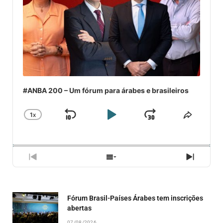
#ANBA 200 – Um fórum para árabes e brasileiros
1
X
SKIP
PLAY
JUMP
CHANGE
COMPA
PLAYBACK
ESSE
BACKWARD
PAUSE
FORWARD
RATE
EPISÓ
PREVIOUS
SHOW
NEXT
EPISODE
EPISODES
EPISO
LIST
Fórum Brasil-Países Árabes tem inscrições
abertas
07/08/2026