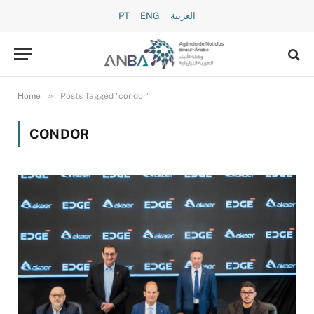
PT
ENG
العربية
»
Home
Posts Tagged "condor"
CONDOR