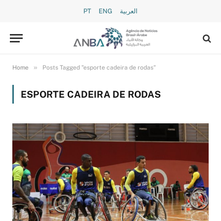
PT
ENG
العربية
»
Home
Posts Tagged "esporte cadeira de rodas"
ESPORTE CADEIRA DE RODAS